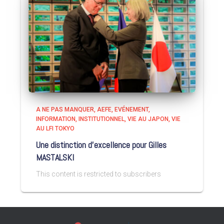
A NE PAS MANQUER
AEFE
EVÉNEMENT
INFORMATION
INSTITUTIONNEL
VIE AU JAPON
VIE
AU LFI TOKYO
Une distinction d’excellence pour Gilles
MASTALSKI
This content is restricted to subscribers