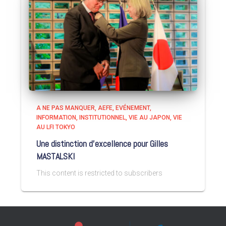
A NE PAS MANQUER
AEFE
EVÉNEMENT
INFORMATION
INSTITUTIONNEL
VIE AU JAPON
VIE
AU LFI TOKYO
Une distinction d’excellence pour Gilles
MASTALSKI
This content is restricted to subscribers