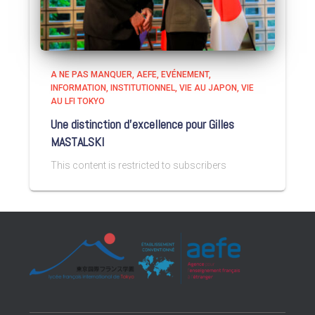
A NE PAS MANQUER
AEFE
EVÉNEMENT
INFORMATION
INSTITUTIONNEL
VIE AU JAPON
VIE
AU LFI TOKYO
Une distinction d’excellence pour Gilles
MASTALSKI
This content is restricted to subscribers