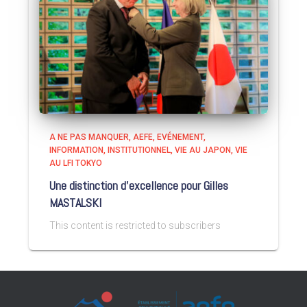
A NE PAS MANQUER
AEFE
EVÉNEMENT
INFORMATION
INSTITUTIONNEL
VIE AU JAPON
VIE
AU LFI TOKYO
Une distinction d’excellence pour Gilles
MASTALSKI
This content is restricted to subscribers