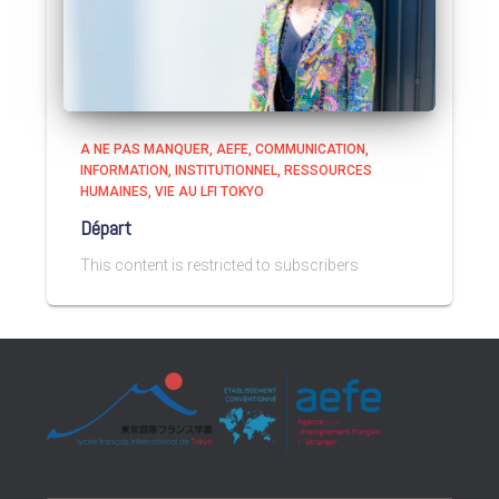
A NE PAS MANQUER
AEFE
COMMUNICATION
INFORMATION
INSTITUTIONNEL
RESSOURCES
HUMAINES
VIE AU LFI TOKYO
Départ
This content is restricted to subscribers