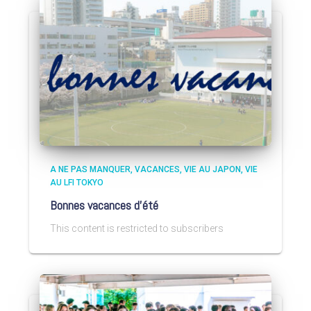
A NE PAS MANQUER
VACANCES
VIE AU JAPON
VIE
AU LFI TOKYO
Bonnes vacances d’été
This content is restricted to subscribers