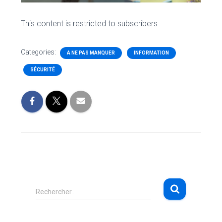
This content is restricted to subscribers
Categories:
A NE PAS MANQUER
INFORMATION
SÉCURITÉ
R
Rechercher…
e
c
h