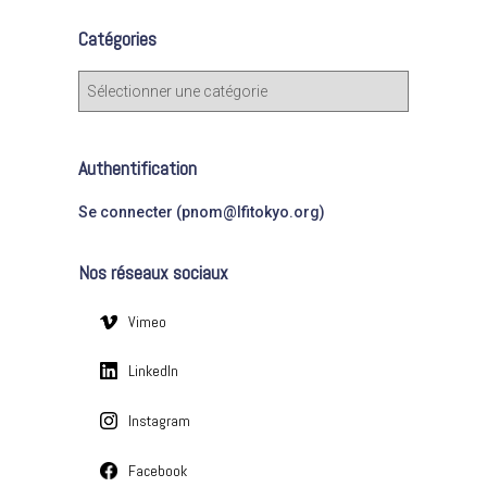
e
Catégories
r
c
C
h
a
e
t
r
é
Authentification
g
:
o
Se connecter (pnom@lfitokyo.org)
r
i
Nos réseaux sociaux
e
s
Vimeo
LinkedIn
Instagram
Facebook