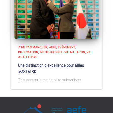
A NE PAS MANQUER
AEFE
EVÉNEMENT
INFORMATION
INSTITUTIONNEL
VIE AU JAPON
VIE
AU LFI TOKYO
Une distinction d’excellence pour Gilles
MASTALSKI
This content is restricted to subscribers