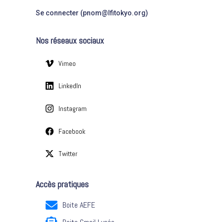
:
o
Se connecter (pnom@lfitokyo.org)
r
i
Nos réseaux sociaux
e
s
Vimeo
LinkedIn
Instagram
Facebook
Twitter
Accès pratiques
Boite AEFE