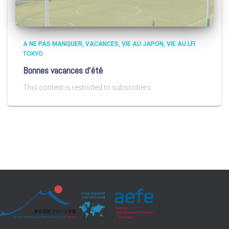
A NE PAS MANQUER
VACANCES
VIE AU JAPON
VIE AU LFI
TOKYO
Bonnes vacances d’été
This content is restricted to subscribers