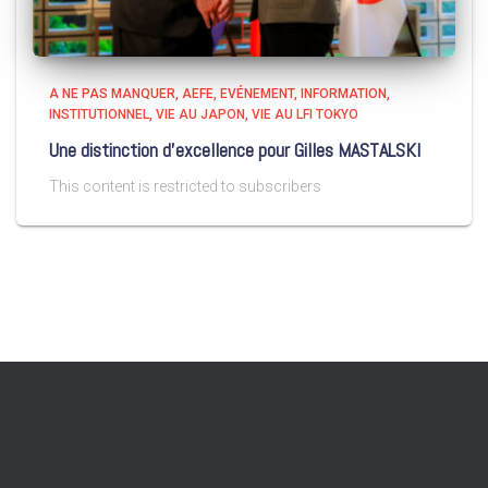
A NE PAS MANQUER
AEFE
EVÉNEMENT
INFORMATION
INSTITUTIONNEL
VIE AU JAPON
VIE AU LFI TOKYO
Une distinction d’excellence pour Gilles MASTALSKI
This content is restricted to subscribers