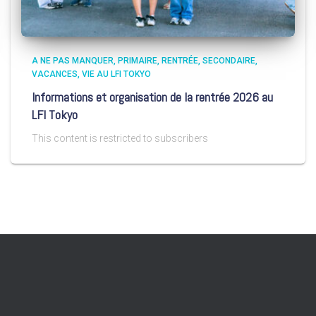
A NE PAS MANQUER
PRIMAIRE
RENTRÉE
SECONDAIRE
VACANCES
VIE AU LFI TOKYO
Informations et organisation de la rentrée 2026 au
LFI Tokyo
This content is restricted to subscribers