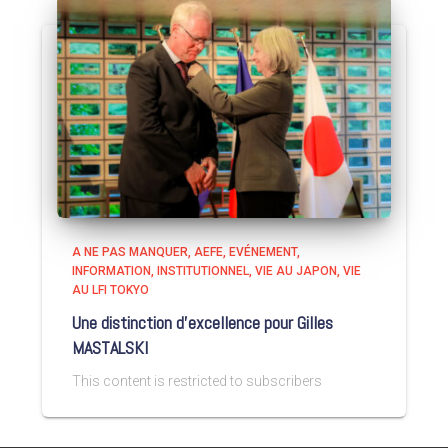
A NE PAS MANQUER
AEFE
EVÉNEMENT
INFORMATION
INSTITUTIONNEL
VIE AU JAPON
VIE
AU LFI TOKYO
Une distinction d’excellence pour Gilles
MASTALSKI
This content is restricted to subscribers