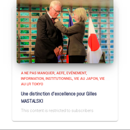
A NE PAS MANQUER
AEFE
EVÉNEMENT
INFORMATION
INSTITUTIONNEL
VIE AU JAPON
VIE
AU LFI TOKYO
Une distinction d’excellence pour Gilles
MASTALSKI
This content is restricted to subscribers