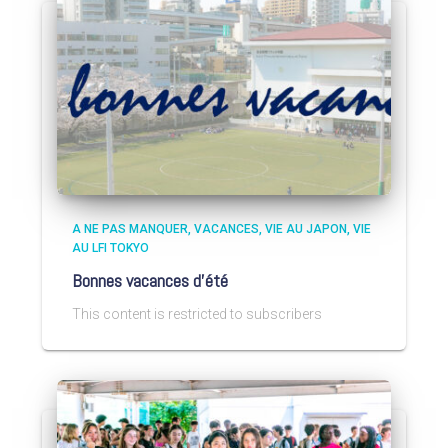
A NE PAS MANQUER
VACANCES
VIE AU JAPON
VIE
AU LFI TOKYO
Bonnes vacances d’été
This content is restricted to subscribers