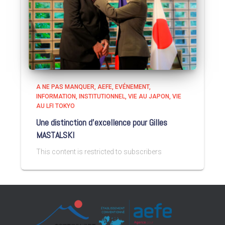
A NE PAS MANQUER
AEFE
EVÉNEMENT
INFORMATION
INSTITUTIONNEL
VIE AU JAPON
VIE
AU LFI TOKYO
Une distinction d’excellence pour Gilles
MASTALSKI
This content is restricted to subscribers