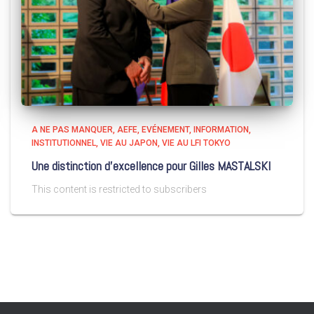
A NE PAS MANQUER
AEFE
EVÉNEMENT
INFORMATION
INSTITUTIONNEL
VIE AU JAPON
VIE AU LFI TOKYO
Une distinction d’excellence pour Gilles MASTALSKI
This content is restricted to subscribers