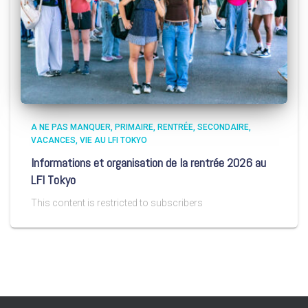
A NE PAS MANQUER
PRIMAIRE
RENTRÉE
SECONDAIRE
VACANCES
VIE AU LFI TOKYO
Informations et organisation de la rentrée 2026 au
LFI Tokyo
This content is restricted to subscribers