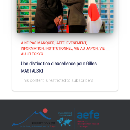
A NE PAS MANQUER
AEFE
EVÉNEMENT
INFORMATION
INSTITUTIONNEL
VIE AU JAPON
VIE
AU LFI TOKYO
Une distinction d’excellence pour Gilles
MASTALSKI
This content is restricted to subscribers