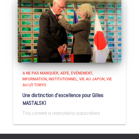
A NE PAS MANQUER
AEFE
EVÉNEMENT
INFORMATION
INSTITUTIONNEL
VIE AU JAPON
VIE
AU LFI TOKYO
Une distinction d’excellence pour Gilles
MASTALSKI
This content is restricted to subscribers