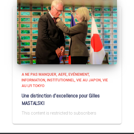
A NE PAS MANQUER
AEFE
EVÉNEMENT
INFORMATION
INSTITUTIONNEL
VIE AU JAPON
VIE
AU LFI TOKYO
Une distinction d’excellence pour Gilles
MASTALSKI
This content is restricted to subscribers