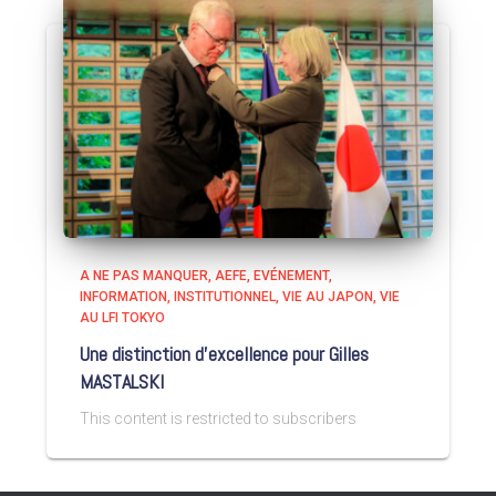
A NE PAS MANQUER
AEFE
EVÉNEMENT
INFORMATION
INSTITUTIONNEL
VIE AU JAPON
VIE
AU LFI TOKYO
Une distinction d’excellence pour Gilles
MASTALSKI
This content is restricted to subscribers