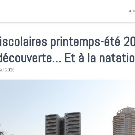
AC
riscolaires printemps-été 20
a découverte… Et à la natat
vril 2025