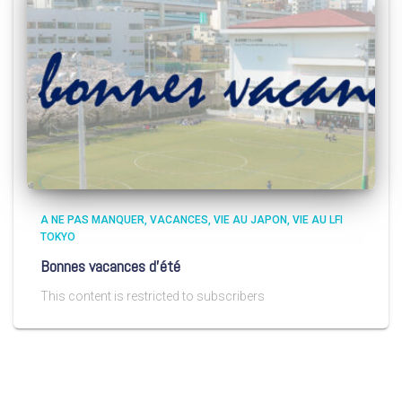
A NE PAS MANQUER
VACANCES
VIE AU JAPON
VIE AU LFI
TOKYO
Bonnes vacances d’été
This content is restricted to subscribers