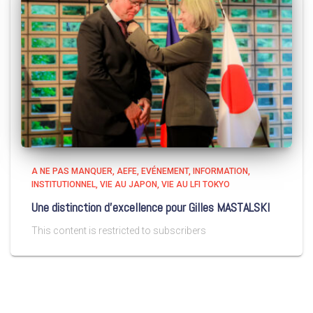
A NE PAS MANQUER
AEFE
EVÉNEMENT
INFORMATION
INSTITUTIONNEL
VIE AU JAPON
VIE AU LFI TOKYO
Une distinction d’excellence pour Gilles MASTALSKI
This content is restricted to subscribers