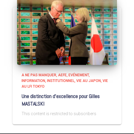
A NE PAS MANQUER
AEFE
EVÉNEMENT
INFORMATION
INSTITUTIONNEL
VIE AU JAPON
VIE
AU LFI TOKYO
Une distinction d’excellence pour Gilles
MASTALSKI
This content is restricted to subscribers