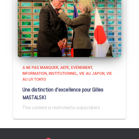
A NE PAS MANQUER
AEFE
EVÉNEMENT
INFORMATION
INSTITUTIONNEL
VIE AU JAPON
VIE
AU LFI TOKYO
Une distinction d’excellence pour Gilles
MASTALSKI
This content is restricted to subscribers