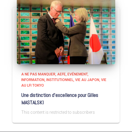
A NE PAS MANQUER
AEFE
EVÉNEMENT
INFORMATION
INSTITUTIONNEL
VIE AU JAPON
VIE
AU LFI TOKYO
Une distinction d’excellence pour Gilles
MASTALSKI
This content is restricted to subscribers