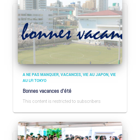
A NE PAS MANQUER
VACANCES
VIE AU JAPON
VIE
AU LFI TOKYO
Bonnes vacances d’été
This content is restricted to subscribers