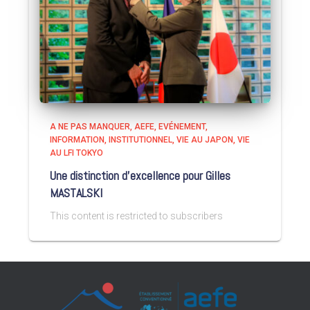
A NE PAS MANQUER
AEFE
EVÉNEMENT
INFORMATION
INSTITUTIONNEL
VIE AU JAPON
VIE
AU LFI TOKYO
Une distinction d’excellence pour Gilles
MASTALSKI
This content is restricted to subscribers