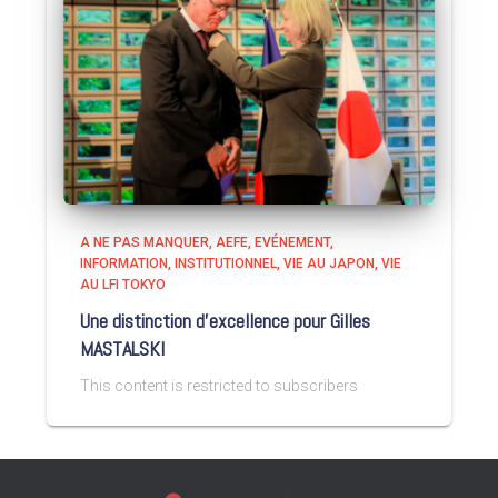
A NE PAS MANQUER
AEFE
EVÉNEMENT
INFORMATION
INSTITUTIONNEL
VIE AU JAPON
VIE
AU LFI TOKYO
Une distinction d’excellence pour Gilles
MASTALSKI
This content is restricted to subscribers