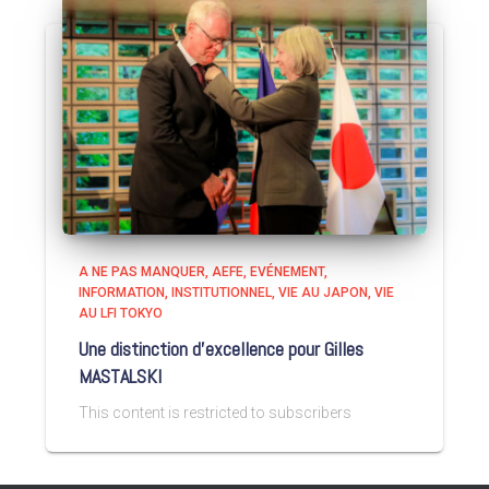
A NE PAS MANQUER
AEFE
EVÉNEMENT
INFORMATION
INSTITUTIONNEL
VIE AU JAPON
VIE
AU LFI TOKYO
Une distinction d’excellence pour Gilles
MASTALSKI
This content is restricted to subscribers