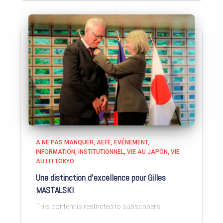
A NE PAS MANQUER
AEFE
EVÉNEMENT
INFORMATION
INSTITUTIONNEL
VIE AU JAPON
VIE
AU LFI TOKYO
Une distinction d’excellence pour Gilles
MASTALSKI
This content is restricted to subscribers