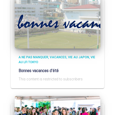
A NE PAS MANQUER
VACANCES
VIE AU JAPON
VIE
AU LFI TOKYO
Bonnes vacances d’été
This content is restricted to subscribers