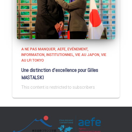
A NE PAS MANQUER
AEFE
EVÉNEMENT
INFORMATION
INSTITUTIONNEL
VIE AU JAPON
VIE
AU LFI TOKYO
Une distinction d’excellence pour Gilles
MASTALSKI
This content is restricted to subscribers