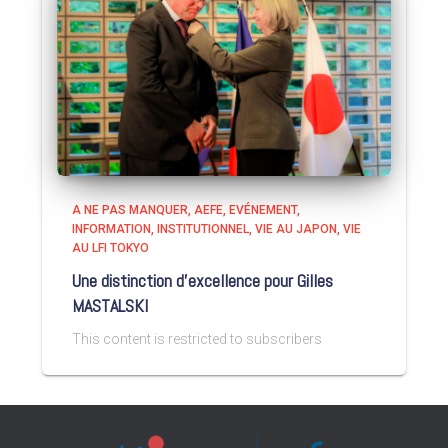
A NE PAS MANQUER
AEFE
EVÉNEMENT
INFORMATION
INSTITUTIONNEL
VIE AU JAPON
VIE
AU LFI TOKYO
Une distinction d’excellence pour Gilles
MASTALSKI
This content is restricted to subscribers