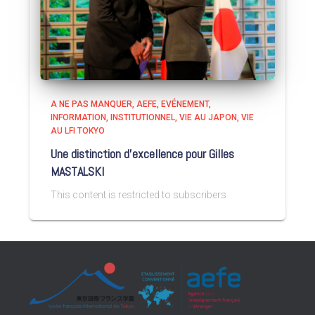
A NE PAS MANQUER
AEFE
EVÉNEMENT
INFORMATION
INSTITUTIONNEL
VIE AU JAPON
VIE
AU LFI TOKYO
Une distinction d’excellence pour Gilles
MASTALSKI
This content is restricted to subscribers