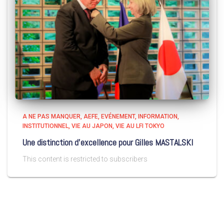
A NE PAS MANQUER
AEFE
EVÉNEMENT
INFORMATION
INSTITUTIONNEL
VIE AU JAPON
VIE AU LFI TOKYO
Une distinction d’excellence pour Gilles MASTALSKI
This content is restricted to subscribers