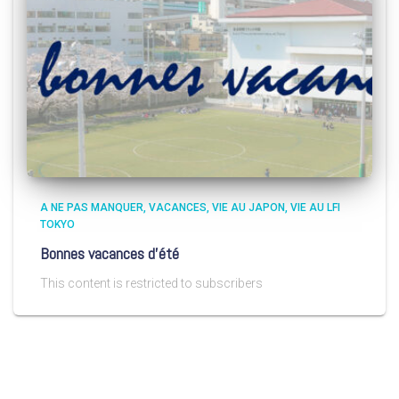
A NE PAS MANQUER
VACANCES
VIE AU JAPON
VIE AU LFI
TOKYO
Bonnes vacances d’été
This content is restricted to subscribers