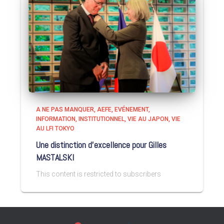
A NE PAS MANQUER
AEFE
EVÉNEMENT
INFORMATION
INSTITUTIONNEL
VIE AU JAPON
VIE
AU LFI TOKYO
Une distinction d’excellence pour Gilles
MASTALSKI
This content is restricted to subscribers