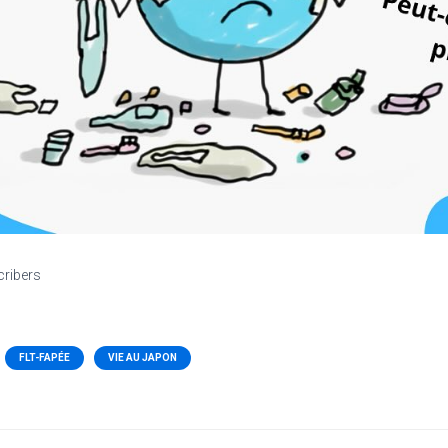
cribers
FLT-FAPÉE
VIE AU JAPON