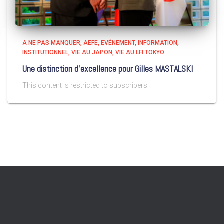
A NE PAS MANQUER
AEFE
EVÉNEMENT
INFORMATION
INSTITUTIONNEL
VIE AU JAPON
VIE AU LFI TOKYO
Une distinction d’excellence pour Gilles MASTALSKI
This content is restricted to subscribers