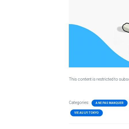
This content is restricted to subs
Categories:
A NE PAS MANQUER
VIE AU LFI TOKYO