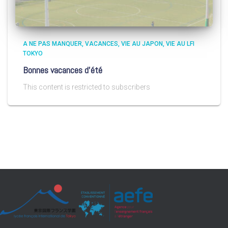
A NE PAS MANQUER
VACANCES
VIE AU JAPON
VIE AU LFI
TOKYO
Bonnes vacances d’été
This content is restricted to subscribers