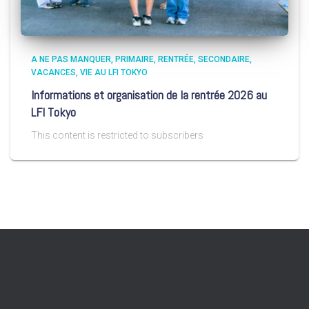
A NE PAS MANQUER
PRIMAIRE
RENTRÉE
SECONDAIRE
VACANCES
VIE AU LFI TOKYO
Informations et organisation de la rentrée 2026 au
LFI Tokyo
This content is restricted to subscribers