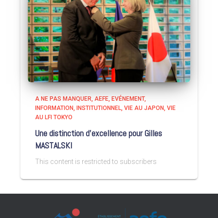
A NE PAS MANQUER
AEFE
EVÉNEMENT
INFORMATION
INSTITUTIONNEL
VIE AU JAPON
VIE
AU LFI TOKYO
Une distinction d’excellence pour Gilles
MASTALSKI
This content is restricted to subscribers