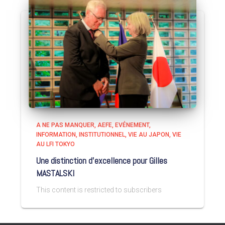
A NE PAS MANQUER
AEFE
EVÉNEMENT
INFORMATION
INSTITUTIONNEL
VIE AU JAPON
VIE
AU LFI TOKYO
Une distinction d’excellence pour Gilles
MASTALSKI
This content is restricted to subscribers