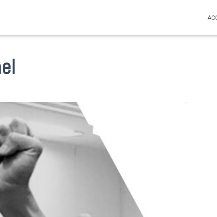
AC
el