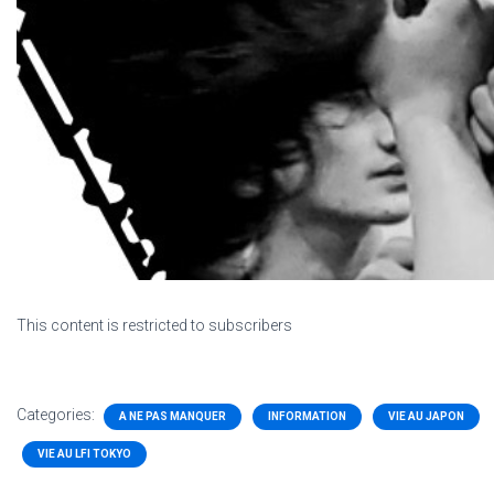
This content is restricted to subscribers
Categories:
A NE PAS MANQUER
INFORMATION
VIE AU JAPON
VIE AU LFI TOKYO