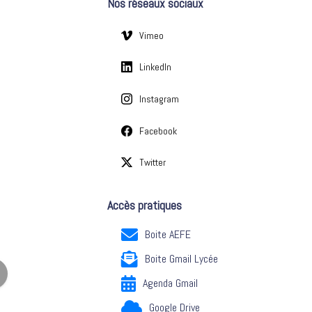
Nos réseaux sociaux
e
s
Vimeo
LinkedIn
Instagram
Facebook
Twitter
Accès pratiques
Boite AEFE
Boite Gmail Lycée
Agenda Gmail
Google Drive