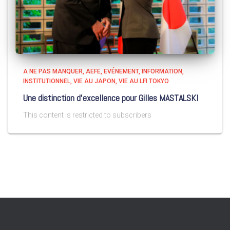
A NE PAS MANQUER
AEFE
EVÉNEMENT
INFORMATION
INSTITUTIONNEL
VIE AU JAPON
VIE AU LFI TOKYO
Une distinction d’excellence pour Gilles MASTALSKI
This content is restricted to subscribers