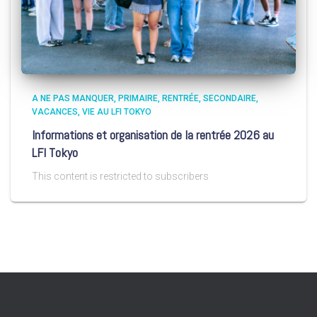
A NE PAS MANQUER
PRIMAIRE
RENTRÉE
SECONDAIRE
VACANCES
VIE AU LFI TOKYO
Informations et organisation de la rentrée 2026 au
LFI Tokyo
This content is restricted to subscribers