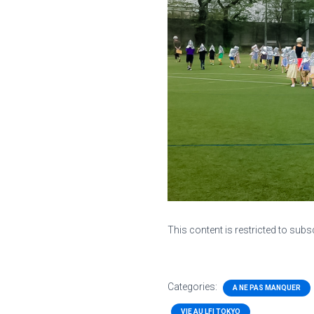
This content is restricted to subs
Categories:
A NE PAS MANQUER
VIE AU LFI TOKYO