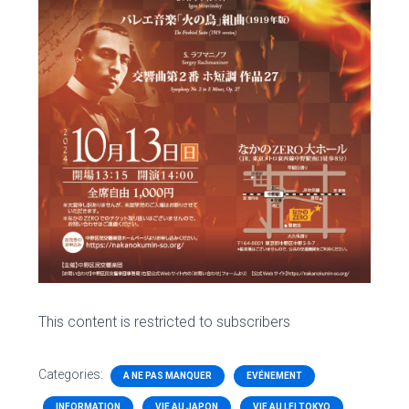
This content is restricted to subscribers
Categories:
A NE PAS MANQUER
EVÉNEMENT
INFORMATION
VIE AU JAPON
VIE AU LFI TOKYO