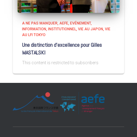
A NE PAS MANQUER
AEFE
EVÉNEMENT
INFORMATION
INSTITUTIONNEL
VIE AU JAPON
VIE
AU LFI TOKYO
Une distinction d’excellence pour Gilles
MASTALSKI
This content is restricted to subscribers