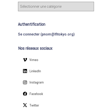
c
C
h
a
e
t
r
é
Authentification
g
:
o
Se connecter (pnom@lfitokyo.org)
r
i
Nos réseaux sociaux
e
s
Vimeo
LinkedIn
Instagram
Facebook
Twitter