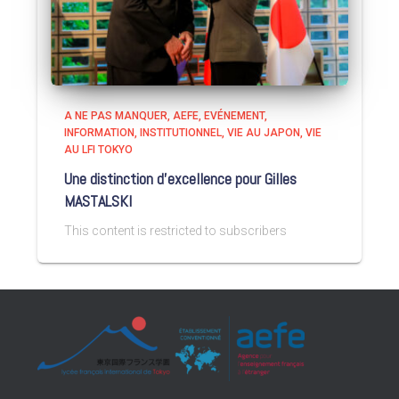
A NE PAS MANQUER
AEFE
EVÉNEMENT
INFORMATION
INSTITUTIONNEL
VIE AU JAPON
VIE
AU LFI TOKYO
Une distinction d’excellence pour Gilles
MASTALSKI
This content is restricted to subscribers