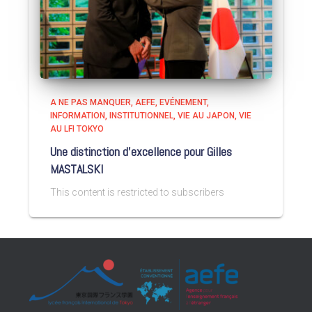
A NE PAS MANQUER
AEFE
EVÉNEMENT
INFORMATION
INSTITUTIONNEL
VIE AU JAPON
VIE
AU LFI TOKYO
Une distinction d’excellence pour Gilles
MASTALSKI
This content is restricted to subscribers