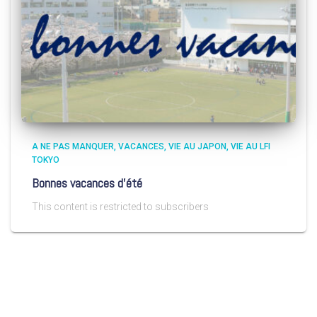
A NE PAS MANQUER
VACANCES
VIE AU JAPON
VIE AU LFI
TOKYO
Bonnes vacances d’été
This content is restricted to subscribers