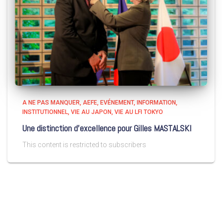
A NE PAS MANQUER
AEFE
EVÉNEMENT
INFORMATION
INSTITUTIONNEL
VIE AU JAPON
VIE AU LFI TOKYO
Une distinction d’excellence pour Gilles MASTALSKI
This content is restricted to subscribers