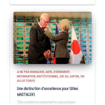
A NE PAS MANQUER
AEFE
EVÉNEMENT
INFORMATION
INSTITUTIONNEL
VIE AU JAPON
VIE
AU LFI TOKYO
Une distinction d’excellence pour Gilles
MASTALSKI
This content is restricted to subscribers