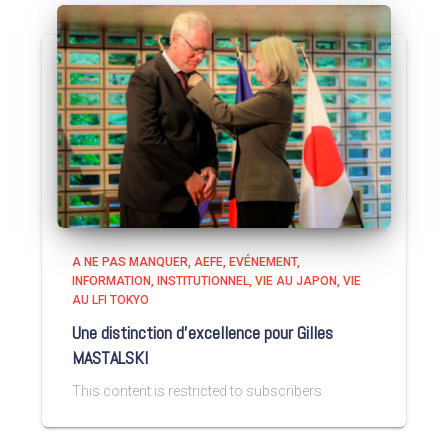
A NE PAS MANQUER
AEFE
EVÉNEMENT
INFORMATION
INSTITUTIONNEL
VIE AU JAPON
VIE
AU LFI TOKYO
Une distinction d’excellence pour Gilles
MASTALSKI
This content is restricted to subscribers