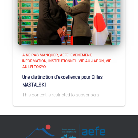
A NE PAS MANQUER
AEFE
EVÉNEMENT
INFORMATION
INSTITUTIONNEL
VIE AU JAPON
VIE
AU LFI TOKYO
Une distinction d’excellence pour Gilles
MASTALSKI
This content is restricted to subscribers