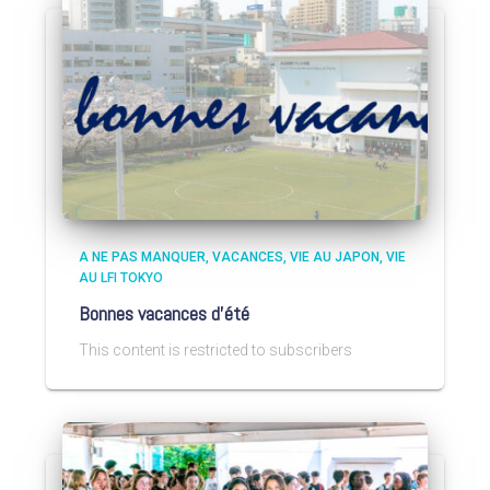
A NE PAS MANQUER
VACANCES
VIE AU JAPON
VIE
AU LFI TOKYO
Bonnes vacances d’été
This content is restricted to subscribers