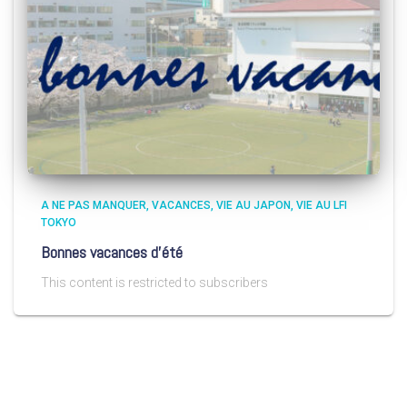
A NE PAS MANQUER
VACANCES
VIE AU JAPON
VIE AU LFI
TOKYO
Bonnes vacances d’été
This content is restricted to subscribers