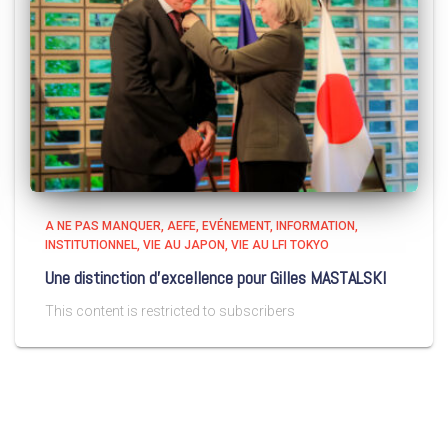
A NE PAS MANQUER
AEFE
EVÉNEMENT
INFORMATION
INSTITUTIONNEL
VIE AU JAPON
VIE AU LFI TOKYO
Une distinction d’excellence pour Gilles MASTALSKI
This content is restricted to subscribers