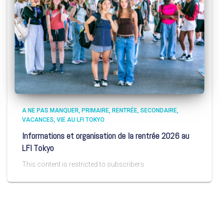
A NE PAS MANQUER
PRIMAIRE
RENTRÉE
SECONDAIRE
VACANCES
VIE AU LFI TOKYO
Informations et organisation de la rentrée 2026 au
LFI Tokyo
This content is restricted to subscribers