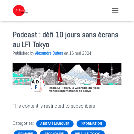
TOGGLE NA
Podcast : défi 10 jours sans écrans
au LFI Tokyo
Published by
Alexandre Dubos
on
16 mai 2024
This content is restricted to subscribers
Categories:
A NE PAS MANQUER
INFORMATION
PRIMAIRE
SECONDAIRE
VIE AU LFI TOKYO