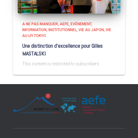
A NE PAS MANQUER
AEFE
EVÉNEMENT
INFORMATION
INSTITUTIONNEL
VIE AU JAPON
VIE
AU LFI TOKYO
Une distinction d’excellence pour Gilles
MASTALSKI
This content is restricted to subscribers