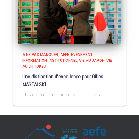
A NE PAS MANQUER
AEFE
EVÉNEMENT
INFORMATION
INSTITUTIONNEL
VIE AU JAPON
VIE
AU LFI TOKYO
Une distinction d’excellence pour Gilles
MASTALSKI
This content is restricted to subscribers