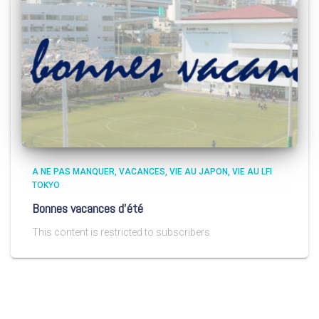
A NE PAS MANQUER
VACANCES
VIE AU JAPON
VIE AU LFI
TOKYO
Bonnes vacances d’été
This content is restricted to subscribers