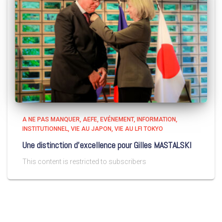
A NE PAS MANQUER
AEFE
EVÉNEMENT
INFORMATION
INSTITUTIONNEL
VIE AU JAPON
VIE AU LFI TOKYO
Une distinction d’excellence pour Gilles MASTALSKI
This content is restricted to subscribers