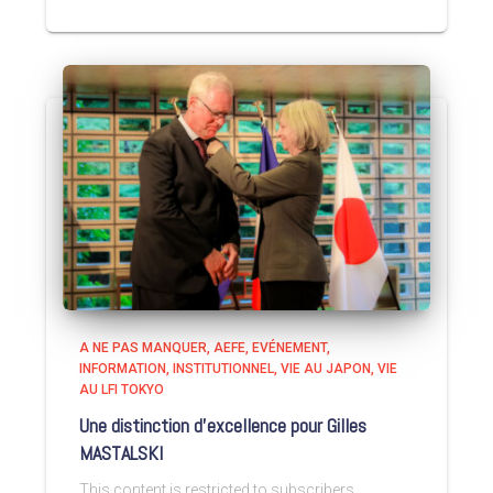
A NE PAS MANQUER
AEFE
EVÉNEMENT
INFORMATION
INSTITUTIONNEL
VIE AU JAPON
VIE
AU LFI TOKYO
Une distinction d’excellence pour Gilles
MASTALSKI
This content is restricted to subscribers