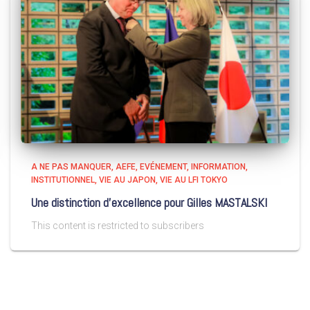
A NE PAS MANQUER
AEFE
EVÉNEMENT
INFORMATION
INSTITUTIONNEL
VIE AU JAPON
VIE AU LFI TOKYO
Une distinction d’excellence pour Gilles MASTALSKI
This content is restricted to subscribers