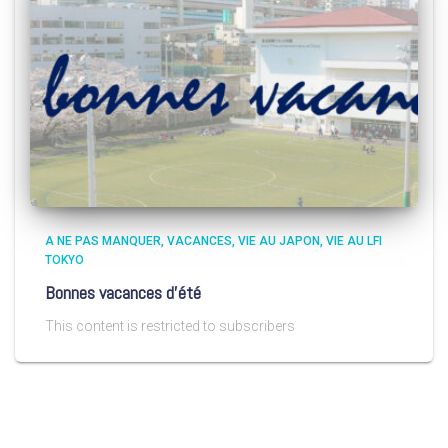
A NE PAS MANQUER
VACANCES
VIE AU JAPON
VIE AU LFI
TOKYO
Bonnes vacances d’été
This content is restricted to subscribers