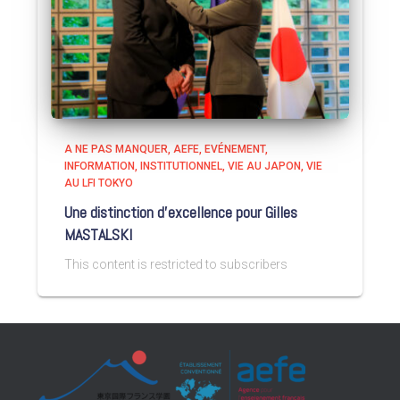
A NE PAS MANQUER
AEFE
EVÉNEMENT
INFORMATION
INSTITUTIONNEL
VIE AU JAPON
VIE
AU LFI TOKYO
Une distinction d’excellence pour Gilles
MASTALSKI
This content is restricted to subscribers