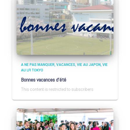
A NE PAS MANQUER
VACANCES
VIE AU JAPON
VIE
AU LFI TOKYO
Bonnes vacances d’été
This content is restricted to subscribers