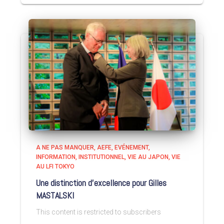
A NE PAS MANQUER
AEFE
EVÉNEMENT
INFORMATION
INSTITUTIONNEL
VIE AU JAPON
VIE
AU LFI TOKYO
Une distinction d’excellence pour Gilles
MASTALSKI
This content is restricted to subscribers