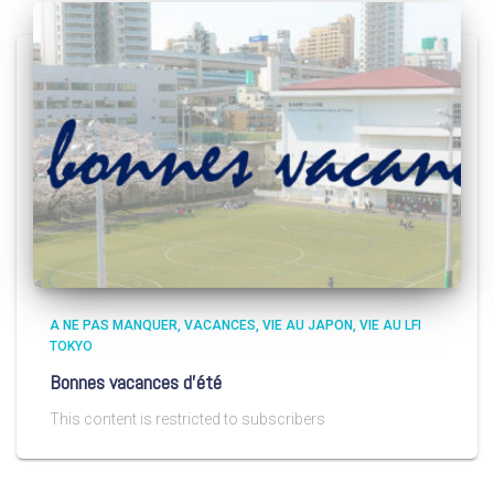
A NE PAS MANQUER
VACANCES
VIE AU JAPON
VIE AU LFI
TOKYO
Bonnes vacances d’été
This content is restricted to subscribers