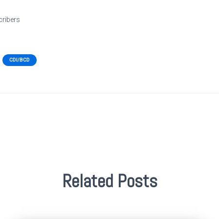
cribers
CDI/BCD
Related Posts