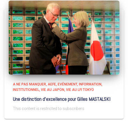
A NE PAS MANQUER
AEFE
EVÉNEMENT
INFORMATION
INSTITUTIONNEL
VIE AU JAPON
VIE AU LFI TOKYO
Une distinction d’excellence pour Gilles MASTALSKI
This content is restricted to subscribers